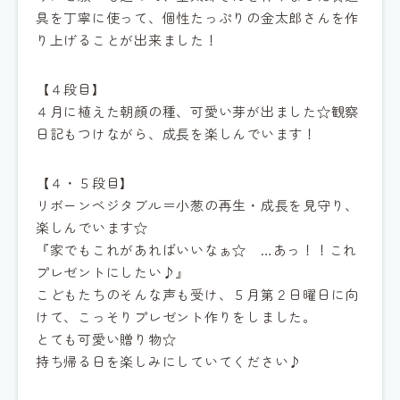
具を丁寧に使って、個性たっぷりの金太郎さんを作
り上げることが出来ました！
【４段目】
４月に植えた朝顔の種、可愛い芽が出ました☆観察
日記もつけながら、成長を楽しんでいます！
【４・５段目】
リボーンベジタブル＝小葱の再生・成長を見守り、
楽しんでいます☆
『家でもこれがあればいいなぁ☆ …あっ！！これ
プレゼントにしたい♪』
こどもたちのそんな声も受け、５月第２日曜日に向
けて、こっそりプレゼント作りをしました。
とても可愛い贈り物☆
持ち帰る日を楽しみにしていてください♪