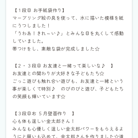
【１段目 お手紙袋作り】
マーブリング絵の具を使って、水に描いた模様を紙
にうつしました！
「うわあ！きれ～い♪」とみんな目を丸くして感動
していました。
帯つけをし、素敵な袋が完成しました☆
【２・３段目 お友達と一緒って楽しいな♪ 】
お友達との関わりが大好きな子どもたち☆
ごっこ遊びも触れ合い遊びも、お友達と一緒という
事が楽しくて特別♪ のびのびと遊び、子どもたち
の笑顔も輝いています☆
【３段目右 ５月壁面作り 】
心も体も逞しい金太郎さん！
みんなも心優しく逞しい金太郎パワーをもらえるよ
うにと願いも込めて、金太郎さんを作りました☆道