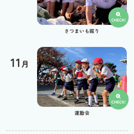
さつまいも掘り
11
月
運動会